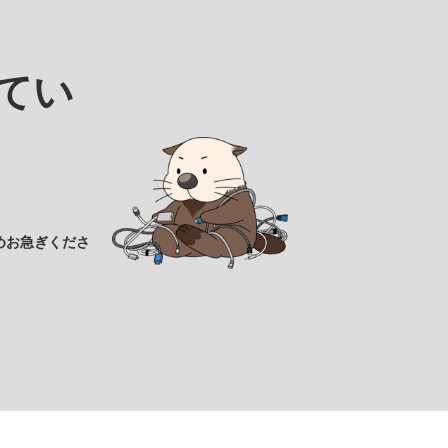
てい
めお急ぎくださ