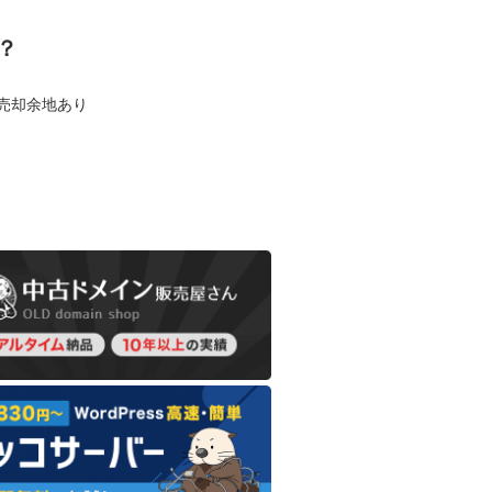
？
も売却余地あり